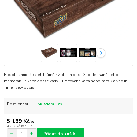
Box obsahuje 6 karet. Průměrný obsah boxu: 3 podepsané nebo
memorabilia karty 2 base karty 1 limitovaná karta nebo karta Carved In
Time
celý popis
Dostupnost
Skladem 1 ks
5 199 Kč
/
ks
4 297 Kč
bez DPH
Přidat do košíku