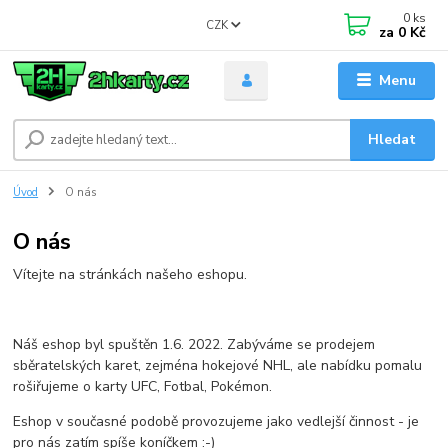
0
ks
CZK
za
0 Kč
Menu
Hledat
Úvod
O nás
O nás
Vítejte na stránkách našeho eshopu.
Náš eshop byl spuštěn 1.6. 2022. Zabýváme se prodejem
sběratelských karet, zejména hokejové NHL, ale nabídku pomalu
rošiřujeme o karty UFC, Fotbal, Pokémon.
Eshop v současné podobě provozujeme jako vedlejší činnost - je
pro nás zatím spíše koníčkem :-)