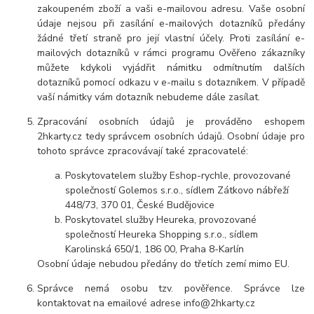
zakoupeném zboží a vaši e-mailovou adresu. Vaše osobní
údaje nejsou při zasílání e-mailových dotazníků předány
žádné třetí straně pro její vlastní účely. Proti zasílání e-
mailových dotazníků v rámci programu Ověřeno zákazníky
můžete kdykoli vyjádřit námitku odmítnutím dalších
dotazníků pomocí odkazu v e-mailu s dotazníkem. V případě
vaší námitky vám dotazník nebudeme dále zasílat.
Zpracování osobních údajů je prováděno eshopem
2hkarty.cz tedy správcem osobních údajů. Osobní údaje pro
tohoto správce zpracovávají také zpracovatelé:
Poskytovatelem služby Eshop-rychle, provozované
společností Golemos s.r.o., sídlem Zátkovo nábřeží
448/73, 370 01, České Budějovice
Poskytovatel služby Heureka, provozované
společností Heureka Shopping s.r.o., sídlem
Karolinská 650/1, 186 00, Praha 8-Karlín
Osobní údaje nebudou předány do třetích zemí mimo EU.
Správce nemá osobu tzv. pověřence. Správce lze
kontaktovat na emailové adrese info@2hkarty.cz