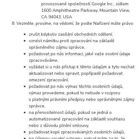
provozované společností Google Inc., sídlem
1600 Amphitheatre Parkway, Mountain View,
CA 94043, USA
Vezměte, prosíme, na vědomí, že podle Nařízení máte právo:
zrušit kdykoliv zasílání obchodních sdělení,
vznést námitku proti zpracování na základě
oprávněného zájmu správce,
požadovat po nás informaci, jaké vaše osobní údaje
zpracováváme,
vyžádat si u nás přístup k těmto údajům a tyto nechat
aktualizovat nebo opravit, popřípadě požadovat
omezení zpracování,
požadovat po nás výmaz těchto osobních údajů,
výmaz provedeme, pokud to nebude v rozporu
s platnými právními předpisy nebo oprávněnými zájmy
správce,
na přenositelnost údajů, pokud se jedná o
automatizované zpracování na základě souhlasu
nebo z důvodu plnění smlouvy,
požadovat kopii zpracovávaných osobních údajů,
na účinnou soudní ochranu, pokud máte za to, že