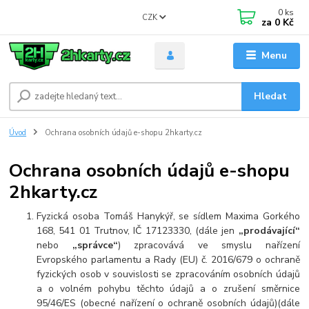
0
ks
CZK
za
0 Kč
Menu
Hledat
Úvod
Ochrana osobních údajů e-shopu 2hkarty.cz
Ochrana osobních údajů e-shopu
2hkarty.cz
Fyzická osoba Tomáš Hanykýř, se sídlem Maxima Gorkého
168, 541 01 Trutnov, IČ 17123330, (dále jen
„prodávající“
nebo
„správce“
) zpracovává ve smyslu nařízení
Evropského parlamentu a Rady (EU) č. 2016/679 o ochraně
fyzických osob v souvislosti se zpracováním osobních údajů
a o volném pohybu těchto údajů a o zrušení směrnice
95/46/ES (obecné nařízení o ochraně osobních údajů)(dále