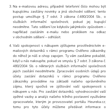
Na e-mailovou adresu, případně telefonní číslo mohou být
kupujícímu zasílány novinky a jiná obchodní sdělení, tento
postup umožňuje § 7 odst. 3 zákona č.480/2004 Sb., o
službách informační společnosti, pokud jej kupující
neodmítne. Tato sdělení lze kdykoliv jakýmkoliv způsobem –
například zasláním e-mailu nebo proklikem na odkaz
v obchodním sdělení – odhlásit.
Vaši spokojenost s nákupem zjišťujeme prostřednictvím e-
mailových dotazníků v rámci programu Ověřeno zákazníky,
do něhož je náš e-shop zapojen. Ty vám zasíláme pokaždé,
když u nás nakoupíte, pokud ve smyslu § 7 odst. 3 zákona č.
480/2004 Sb. o některých službách informační společnosti
jejich zasílání neodmítnete. Zpracování osobních údajů pro
účely zaslání dotazníků v rámci programu Ověřeno
zákazníky provádíme na základě našeho oprávněného
zájmu, který spočívá ve zjišťování vaší spokojenosti s
nákupem u nás. Pro zasílání dotazníků, vyhodnocování vaší
zpětné vazby a analýz našeho tržního postavení využíváme
zpracovatele, kterým je provozovatel portálu Heureka.cz;
tomu pro tyto účely můžeme předávat informace o