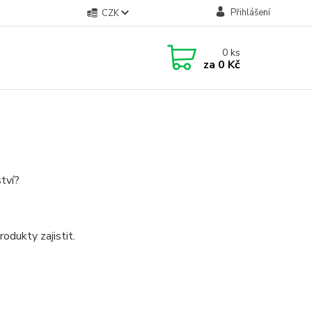
Přihlášení
CZK
0
ks
za
0 Kč
tví?
dukty zajistit.