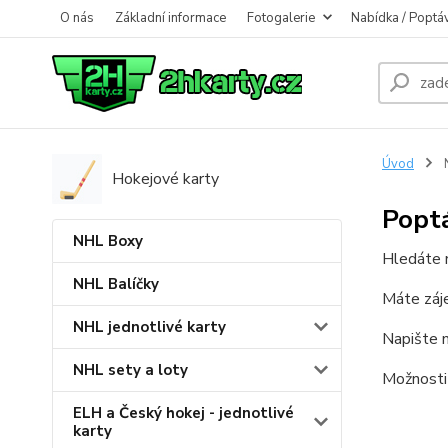
O nás
Základní informace
Fotogalerie
Nabídka / Poptá
Úvod
N
Hokejové karty
Popt
NHL Boxy
Hledáte 
NHL Balíčky
Máte záje
NHL jednotlivé karty
Napište n
NHL sety a loty
Možnosti
ELH a Český hokej - jednotlivé
karty