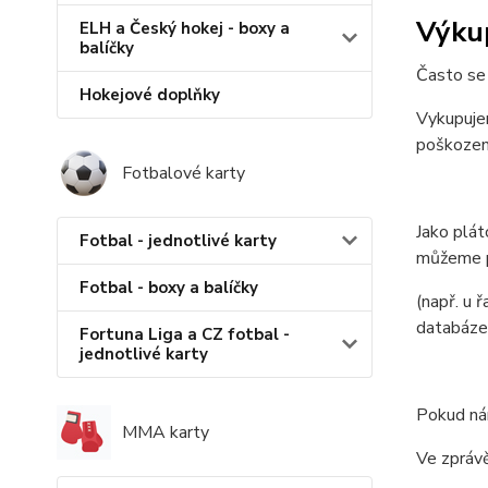
Výku
ELH a Český hokej - boxy a
balíčky
Často se 
Hokejové doplňky
Vykupuje
poškození
Fotbalové karty
Jako plá
Fotbal - jednotlivé karty
můžeme p
Fotbal - boxy a balíčky
(např. u 
databáze
Fortuna Liga a CZ fotbal -
jednotlivé karty
Pokud nám
MMA karty
Ve zprávě