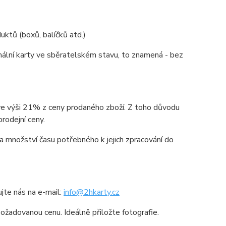
ktů (boxů, balíčků atd.)
lní karty ve sběratelském stavu, to znamená - bez
e výši 21% z ceny prodaného zboží. Z toho důvodu
odejní ceny.
a množství času potřebného k jejich zpracování do
ujte nás na e-mail:
info@2hkarty.cz
požadovanou cenu. Ideálně přiložte fotografie.