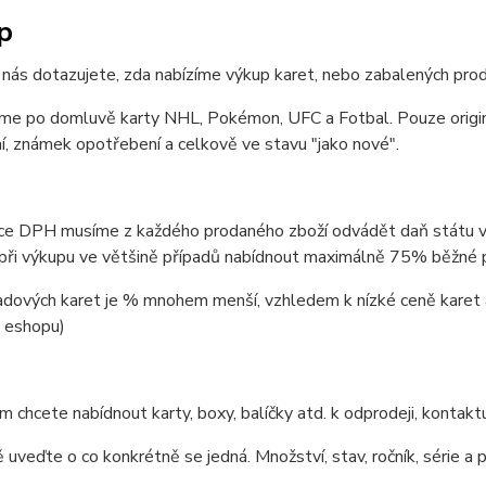
p
nás dotazujete, zda nabízíme výkup karet, nebo zabalených produ
me po domluvě karty NHL, Pokémon, UFC a Fotbal. Pouze originá
, známek opotřebení a celkově ve stavu "jako nové".
tce DPH musíme z každého prodaného zboží odvádět daň státu v
ři výkupu ve většině případů nabídnout maximálně 75% běžné pr
řadových karet je % mnohem menší, vzhledem k nízké ceně karet 
 eshopu)
 chcete nabídnout karty, boxy, balíčky atd. k odprodeji, kontakt
 uveďte o co konkrétně se jedná. Množství, stav, ročník, série a 