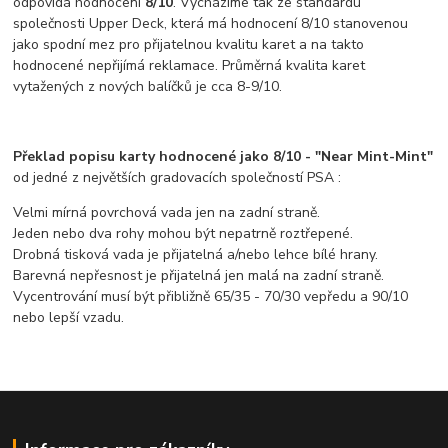
odpovídá hodnocení
8/10
. Vycházíme tak ze standardu
společnosti Upper Deck, která má hodnocení 8/10 stanovenou
jako spodní mez pro přijatelnou kvalitu karet a na takto
hodnocené nepřijímá reklamace. Průměrná kvalita karet
vytažených z nových balíčků je cca 8-9/10.
Překlad popisu karty hodnocené jako 8/10 - "Near Mint-Mint"
od jedné z největších gradovacích společností PSA :
Velmi mírná povrchová vada jen na zadní straně.
Jeden nebo dva rohy mohou být nepatrně roztřepené.
Drobná tisková vada je přijatelná a/nebo lehce bílé hrany.
Barevná nepřesnost je přijatelná jen malá na zadní straně.
Vycentrování musí být přibližně 65/35 - 70/30 vepředu a 90/10
nebo lepší vzadu.