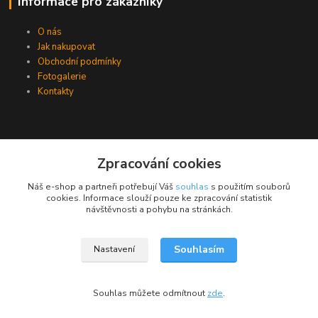
Informace pro zákazníky
O nás
Jak nakupovat
Obchodní podmínky
Fotogalerie
Kontakty
Zpracování cookies
Náš e-shop a partneři potřebují Váš
souhlas
s použitím souborů
cookies. Informace slouží pouze ke zpracování statistik
návštěvnosti a pohybu na stránkách.
Souhlasím
Nastavení
Upravit sběr cookies.
Souhlas můžete odmítnout
zde
.
Vytvořeno na
Eshop-rychle.cz