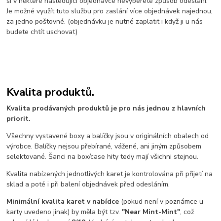
si v některé následující objednávce nevyberete způsob odeslání.
Je možné využít tuto službu pro zaslání více objednávek najednou,
za jedno poštovné. (objednávku je nutné zaplatit i když ji u nás
budete chtít uschovat)
Kvalita produktů.
Kvalita prodávaných produktů je pro nás jednou z hlavních
priorit.
Všechny vystavené boxy a balíčky jsou v originálních obalech od
výrobce. Balíčky nejsou přebírané, vážené, ani jiným způsobem
selektované. Šanci na box/case hity tedy mají všichni stejnou.
Kvalita nabízených jednotlivých karet je kontrolována při přijetí na
sklad a poté i při balení objednávek před odesláním.
Minimální kvalita karet v nabídce
(pokud není v poznámce u
karty uvedeno jinak) by měla být tzv.
"Near Mint-Mint"
, což