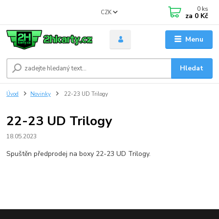
0
ks
CZK
za
0 Kč
Menu
Hledat
Úvod
Novinky
22-23 UD Trilogy
22-23 UD Trilogy
18.05.2023
Spuštěn předprodej na boxy 22-23 UD Trilogy.