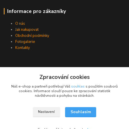
Informace pro zákazníky
O nás
Jak nakupovat
Obchodní podmínky
Fotogalerie
Kontakty
Zpracování cookies
Náš e-shop a partneři potřebují Váš
souhlas
s použitím souborů
cookies. Informace slouží pouze ke zpracování statistik
návštěvnosti a pohybu na stránkách.
Souhlasím
Nastavení
Upravit sběr cookies.