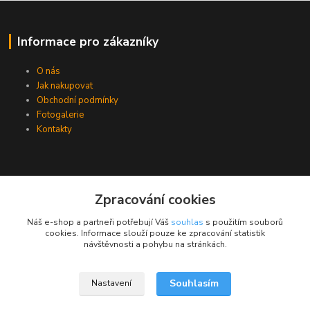
Informace pro zákazníky
O nás
Jak nakupovat
Obchodní podmínky
Fotogalerie
Kontakty
Zpracování cookies
Náš e-shop a partneři potřebují Váš
souhlas
s použitím souborů
cookies. Informace slouží pouze ke zpracování statistik
návštěvnosti a pohybu na stránkách.
Souhlasím
Nastavení
Upravit sběr cookies.