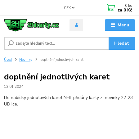
0
ks
CZK
za
0 Kč
Menu
Hledat
Úvod
Novinky
doplnění jednotlivých karet
doplnění jednotlivých karet
13.01.2024
Do nabídky jednotlivých karet NHL přidány karty z novinky 22-23
UD Ice.