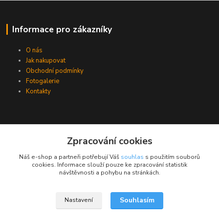
Informace pro zákazníky
O nás
Jak nakupovat
Obchodní podmínky
Fotogalerie
Kontakty
Zpracování cookies
Náš e-shop a partneři potřebují Váš
souhlas
s použitím souborů
cookies. Informace slouží pouze ke zpracování statistik
návštěvnosti a pohybu na stránkách.
Souhlasím
Nastavení
Upravit sběr cookies.