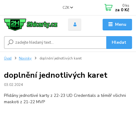
0
ks
CZK
za
0 Kč
Menu
Hledat
Úvod
Novinky
doplnění jednotlivých karet
doplnění jednotlivých karet
03.02.2024
Přidány jednotlivé karty z 22-23 UD Credentials a téměř všichni
maskoti z 21-22 MVP