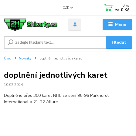
0
ks
CZK
za
0 Kč
Menu
Hledat
Úvod
Novinky
doplnění jednotlivých karet
doplnění jednotlivých karet
10.02.2024
Doplněno přes 300 karet NHL ze serií 95-96 Parkhurst
International a 21-22 Allure.