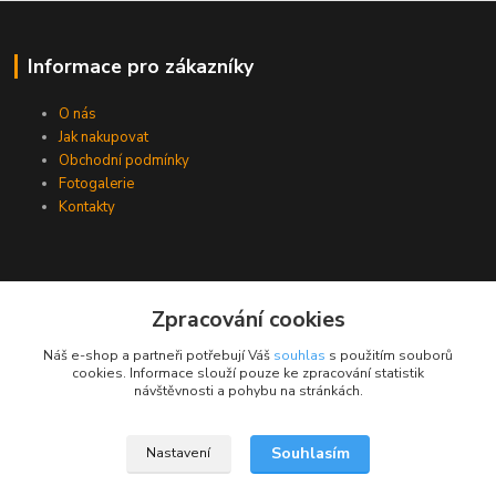
Informace pro zákazníky
O nás
Jak nakupovat
Obchodní podmínky
Fotogalerie
Kontakty
Zpracování cookies
Náš e-shop a partneři potřebují Váš
souhlas
s použitím souborů
cookies. Informace slouží pouze ke zpracování statistik
návštěvnosti a pohybu na stránkách.
Souhlasím
Nastavení
Upravit sběr cookies.