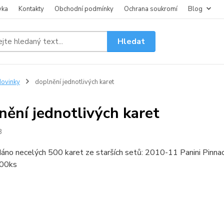
vka
Kontakty
Obchodní podmínky
Ochrana soukromí
Blog
Hledat
ovinky
doplnění jednotlivých karet
nění jednotlivých karet
3
dáno necelých 500 karet ze starších setů: 2010-11 Panini Pinn
200ks