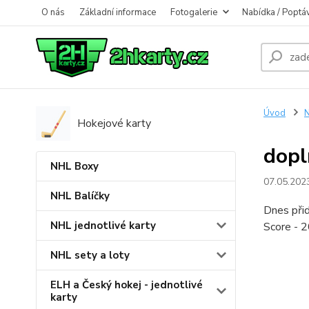
O nás
Základní informace
Fotogalerie
Nabídka / Poptá
Úvod
N
Hokejové karty
dopl
NHL Boxy
07.05.202
NHL Balíčky
Dnes při
NHL jednotlivé karty
Score - 
NHL sety a loty
ELH a Český hokej - jednotlivé
karty