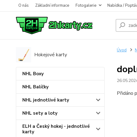
O nás
Základní informace
Fotogalerie
Nabídka / Poptá
Úvod
N
Hokejové karty
dopl
NHL Boxy
26.05.202
NHL Balíčky
Přidáno p
NHL jednotlivé karty
NHL sety a loty
ELH a Český hokej - jednotlivé
karty