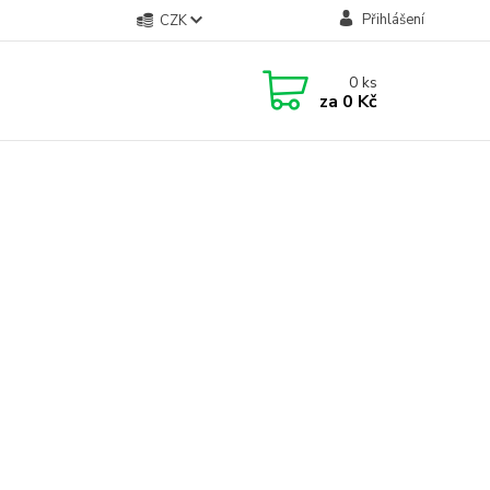
Přihlášení
CZK
0
ks
za
0 Kč