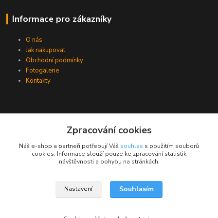
Informace pro zákazníky
O nás
Jak nakupovat
Obchodní podmínky
Fotogalerie
Kontakty
Zpracování cookies
Náš e-shop a partneři potřebují Váš
souhlas
s použitím souborů
cookies. Informace slouží pouze ke zpracování statistik
návštěvnosti a pohybu na stránkách.
Souhlasím
Nastavení
Upravit sběr cookies.