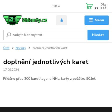
0
ks
CZK
za
0 Kč
Menu
Hledat
Úvod
Novinky
doplnění jednotlivých karet
doplnění jednotlivých karet
17.09.2024
Přidáno přes 200 karet legend NHL, karty z počátku 90.let.