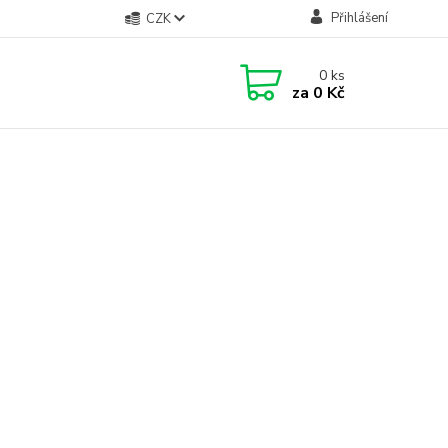
Přihlášení
CZK
0
ks
za
0 Kč