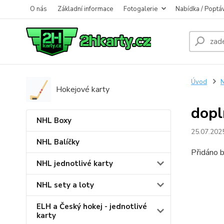
O nás
Základní informace
Fotogalerie
Nabídka / Poptá
Úvod
N
Hokejové karty
dopl
NHL Boxy
25.07.202
NHL Balíčky
Přidáno b
NHL jednotlivé karty
NHL sety a loty
ELH a Český hokej - jednotlivé
karty