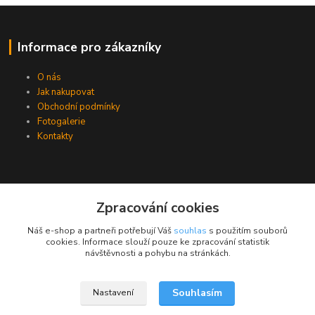
Informace pro zákazníky
O nás
Jak nakupovat
Obchodní podmínky
Fotogalerie
Kontakty
Zpracování cookies
Náš e-shop a partneři potřebují Váš
souhlas
s použitím souborů
cookies. Informace slouží pouze ke zpracování statistik
návštěvnosti a pohybu na stránkách.
Souhlasím
Nastavení
Upravit sběr cookies.