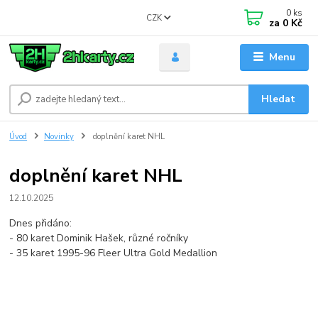
0
ks
CZK
za
0 Kč
Menu
Hledat
Úvod
Novinky
doplnění karet NHL
doplnění karet NHL
12.10.2025
Dnes přidáno:
- 80 karet Dominik Hašek, různé ročníky
- 35 karet 1995-96 Fleer Ultra Gold Medallion