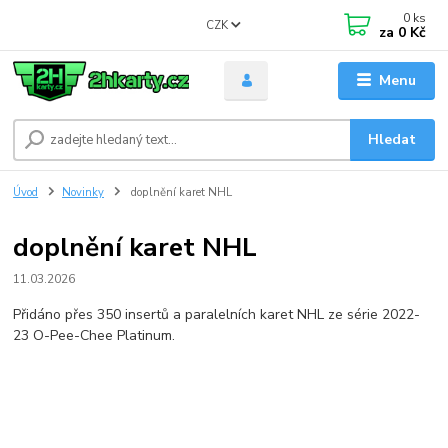
0
ks
CZK
za
0 Kč
Menu
Hledat
Úvod
Novinky
doplnění karet NHL
doplnění karet NHL
11.03.2026
Přidáno přes 350 insertů a paralelních karet NHL ze série 2022-
23 O-Pee-Chee Platinum.