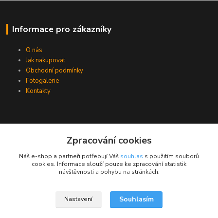
Informace pro zákazníky
O nás
Jak nakupovat
Obchodní podmínky
Fotogalerie
Kontakty
Zpracování cookies
Náš e-shop a partneři potřebují Váš
souhlas
s použitím souborů
cookies. Informace slouží pouze ke zpracování statistik
návštěvnosti a pohybu na stránkách.
Souhlasím
Nastavení
Upravit sběr cookies.