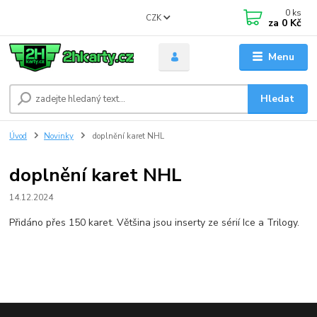
0
ks
CZK
za
0 Kč
Menu
Hledat
Úvod
Novinky
doplnění karet NHL
doplnění karet NHL
14.12.2024
Přidáno přes 150 karet. Většina jsou inserty ze sérií Ice a Trilogy.