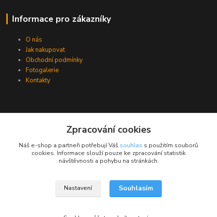
Informace pro zákazníky
O nás
Jak nakupovat
Obchodní podmínky
Fotogalerie
Kontakty
Zpracování cookies
Náš e-shop a partneři potřebují Váš
souhlas
s použitím souborů
cookies. Informace slouží pouze ke zpracování statistik
návštěvnosti a pohybu na stránkách.
Souhlasím
Nastavení
Upravit sběr cookies.