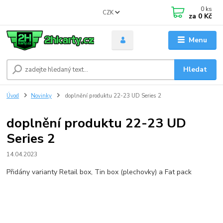
0
ks
CZK
za
0 Kč
Menu
Hledat
Úvod
Novinky
doplnění produktu 22-23 UD Series 2
doplnění produktu 22-23 UD
Series 2
14.04.2023
Přidány varianty Retail box, Tin box (plechovky) a Fat pack