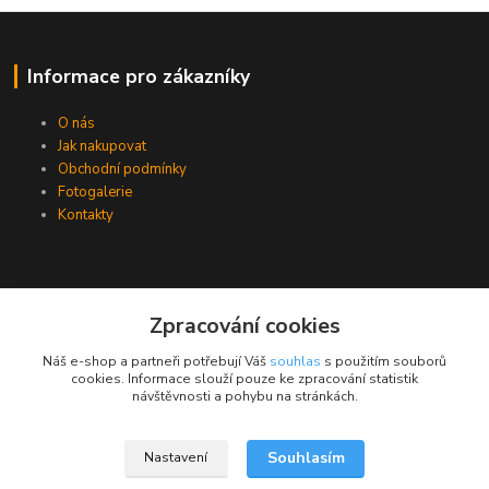
Informace pro zákazníky
O nás
Jak nakupovat
Obchodní podmínky
Fotogalerie
Kontakty
Zpracování cookies
Náš e-shop a partneři potřebují Váš
souhlas
s použitím souborů
cookies. Informace slouží pouze ke zpracování statistik
návštěvnosti a pohybu na stránkách.
Souhlasím
Nastavení
Upravit sběr cookies.