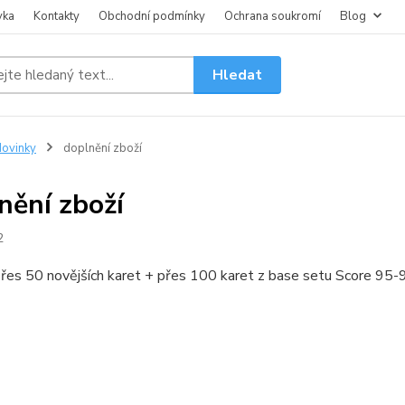
vka
Kontakty
Obchodní podmínky
Ochrana soukromí
Blog
Hledat
ovinky
doplnění zboží
nění zboží
2
řes 50 novějších karet + přes 100 karet z base setu Score 95-