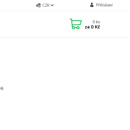
Přihlášení
CZK
0
ks
za
0 Kč
96