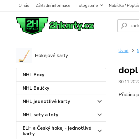
O nás
Základní informace
Fotogalerie
Nabídka / Poptá
Úvod
N
Hokejové karty
dopl
NHL Boxy
30.11.202
NHL Balíčky
Přidáno p
NHL jednotlivé karty
NHL sety a loty
ELH a Český hokej - jednotlivé
karty