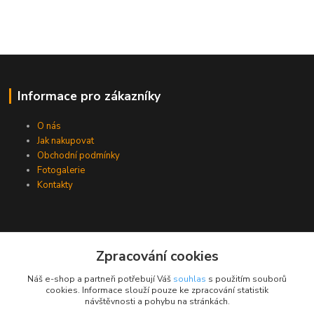
Informace pro zákazníky
O nás
Jak nakupovat
Obchodní podmínky
Fotogalerie
Kontakty
Zpracování cookies
Náš e-shop a partneři potřebují Váš
souhlas
s použitím souborů
cookies. Informace slouží pouze ke zpracování statistik
návštěvnosti a pohybu na stránkách.