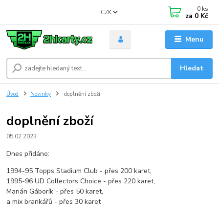
0
ks
CZK
za
0 Kč
Menu
Hledat
Úvod
Novinky
doplnění zboží
doplnění zboží
05.02.2023
Dnes přidáno:
1994-95 Topps Stadium Club - přes 200 karet,
1995-96 UD Collectors Choice - přes 220 karet,
Marián Gáborík - přes 50 karet,
a mix brankářů - přes 30 karet