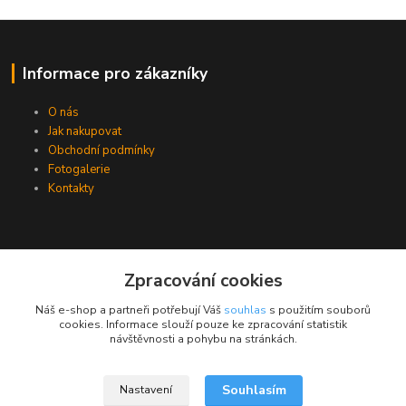
Informace pro zákazníky
O nás
Jak nakupovat
Obchodní podmínky
Fotogalerie
Kontakty
Zpracování cookies
Náš e-shop a partneři potřebují Váš
souhlas
s použitím souborů
cookies. Informace slouží pouze ke zpracování statistik
návštěvnosti a pohybu na stránkách.
Souhlasím
Nastavení