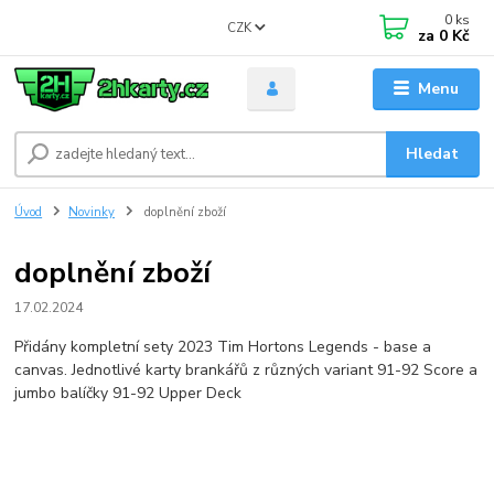
0
ks
CZK
za
0 Kč
Menu
Hledat
Úvod
Novinky
doplnění zboží
doplnění zboží
17.02.2024
Přidány kompletní sety 2023 Tim Hortons Legends - base a
canvas. Jednotlivé karty brankářů z různých variant 91-92 Score a
jumbo balíčky 91-92 Upper Deck