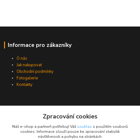
Informace pro zákazníky
O nás
Jak nakupovat
Obchodní podmínky
Fotogalerie
Kontakty
Zpracování cookies
Náš e-shop a partneři potřebují Váš
souhlas
s použitím souborů
cookies. Informace slouží pouze ke zpracování statistik
návštěvnosti a pohybu na stránkách.