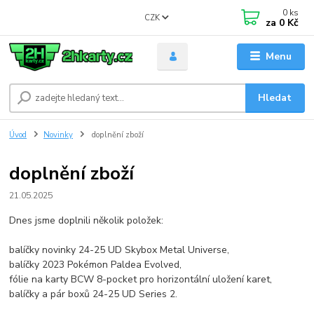
0
ks
CZK
za
0 Kč
Menu
Hledat
Úvod
Novinky
doplnění zboží
doplnění zboží
21.05.2025
Dnes jsme doplnili několik položek:
balíčky novinky 24-25 UD Skybox Metal Universe,
balíčky 2023 Pokémon Paldea Evolved,
fólie na karty BCW 8-pocket pro horizontální uložení karet,
balíčky a pár boxů 24-25 UD Series 2.