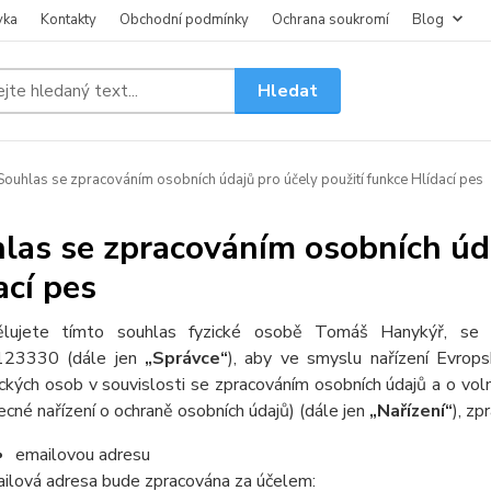
vka
Kontakty
Obchodní podmínky
Ochrana soukromí
Blog
Hledat
ouhlas se zpracováním osobních údajů pro účely použití funkce Hlídací pes
las se zpracováním osobních úda
ací pes
lujete tímto souhlas fyzické osobě Tomáš Hanykýř, se
123330 (dále jen
„Správce“
), aby ve smyslu nařízení Evro
ických osob v souvislosti se zpracováním osobních údajů a o v
ecné nařízení o ochraně osobních údajů) (dále jen
„Nařízení“
), zp
emailovou adresu
ilová adresa bude zpracována za účelem: