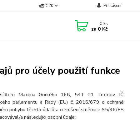
Přihlášení
CZK
0
ks
za
0 Kč
jů pro účely použití funkce
 sídlem Maxima Gorkého 168, 541 01 Trutnov, IČ
pského parlamentu a Rady (EU) č. 2016/679 o ochraně
olném pohybu těchto údajů a o zrušení směrnice 95/46/ES
racovával/a následující osobní údaje: