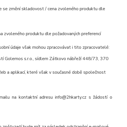
mile se změní skladovost / cena zvoleného produktu dle
cena zvoleného produktu dle požadovaných preferencí
obní údaje však mohou zpracovávat i tito zpracovatelé:
í Golemos s.r.o., sídlem Zátkovo nábřeží 448/73, 370
eb a aplikací, které však v současné době společnost
mailu na kontaktní adresu info@2hkarty.cz s žádostí o
to zpětvzetí bude mít za následek odstranění e-mailové