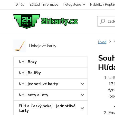
O nás
Základní informace
Fotogalerie
Nabídka / Poptá
Úvod
S
Hokejové karty
Souh
NHL Boxy
Hlíd
NHL Balíčky
Udě
17
NHL jednotlivé karty
fyz
NHL sety a loty
(ob
ELH a Český hokej - jednotlivé
karty
Ema