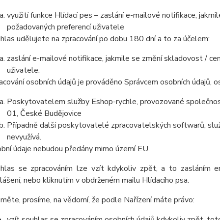
využití funkce Hlídací pes – zaslání e-mailové notifikace, jak
požadovaných preferencí uživatele
hlas udělujete na zpracování po dobu 180 dní a to za účelem:
zaslání e-mailové notifikace, jakmile se změní skladovost / 
uživatele.
acování osobních údajů je prováděno Správcem osobních údajů, os
Poskytovatelem služby Eshop-rychle, provozované společnost
01, České Budějovice
Případně další poskytovatelé zpracovatelských softwarů, služ
nevyužívá.
bní údaje nebudou předány mimo území EU.
hlas se zpracováním lze vzít kdykoliv zpět, a to zasláním e
lášení, nebo kliknutím v obdrženém mailu Hlídacího psa.
měte, prosíme, na vědomí, že podle Nařízení máte právo:
vzít souhlas se zpracováním osobních údajů kdykoliv zpět, to