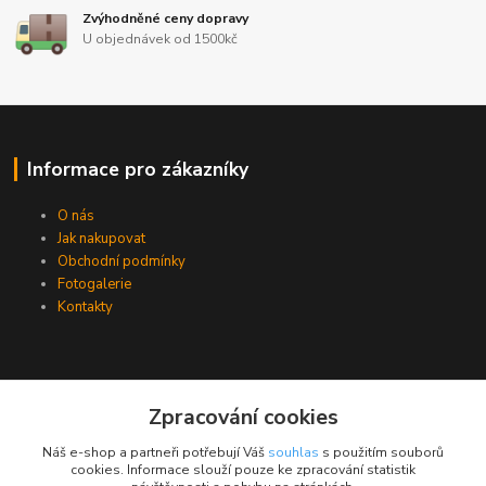
Zvýhodněné ceny dopravy
U objednávek od 1500kč
Informace pro zákazníky
O nás
Jak nakupovat
Obchodní podmínky
Fotogalerie
Kontakty
Zpracování cookies
Náš e-shop a partneři potřebují Váš
souhlas
s použitím souborů
cookies. Informace slouží pouze ke zpracování statistik