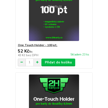
One Touch Holder - 100 pt.
52 Kč
/
ks
Skladem 23 ks
43 Kč
bez DPH
Přidat do košíku