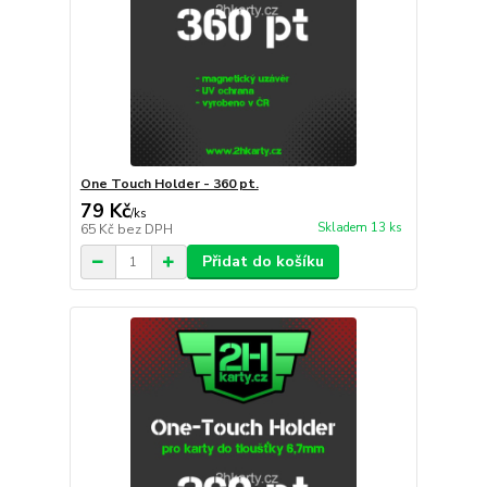
One Touch Holder - 360 pt.
79 Kč
/
ks
Skladem 13 ks
65 Kč
bez DPH
Přidat do košíku