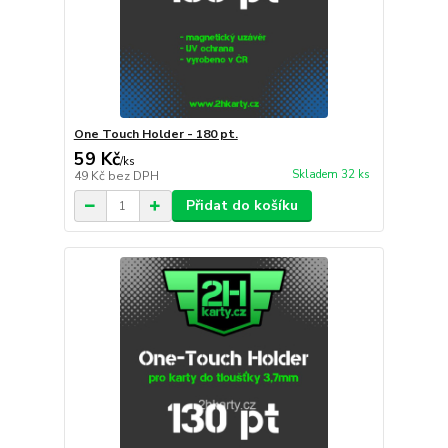
One Touch Holder - 180 pt.
59 Kč
/
ks
Skladem 32 ks
49 Kč
bez DPH
Přidat do košíku