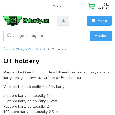
0
ks
CZK
za
0 Kč
Menu
Hledat
Úvod
Obaly a Příslušenství
OT holdery
OT holdery
Magnetické One-Touch holdery. Ultimátní ochrana pro vystavené
karty s magnetickým uzavíráním a UV ochranou.
Velikosti holderů podle tloušťky karty:
35pt pro karty do tloušťky 1mm
55pt pro karty do tloušťky 1,5mm
75pt pro karty do tloušťky 2mm
100pt pro karty do tloušťky 2,5mm