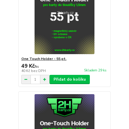
One Touch Holder - 55 pt.
49 Kč
/
ks
Skladem 29 ks
40 Kč
bez DPH
Přidat do košíku