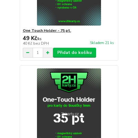
One Touch Holder - 75 pt.
49 Kč
/
ks
Skladem 21 ks
40 Kč
bez DPH
Přidat do košíku