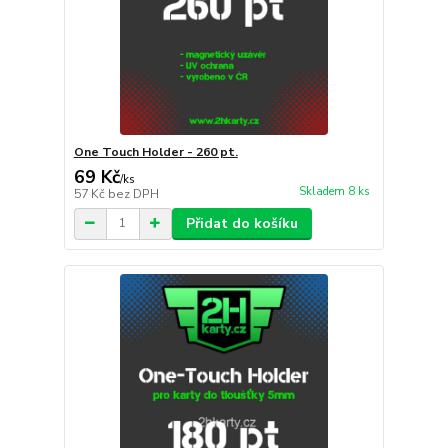
One Touch Holder - 260 pt.
69 Kč
/
ks
Skladem 8 ks
57 Kč
bez DPH
Přidat do košíku