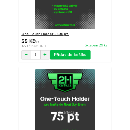
One Touch Holder - 130 pt.
55 Kč
/
ks
Skladem 29 ks
45 Kč
bez DPH
Přidat do košíku