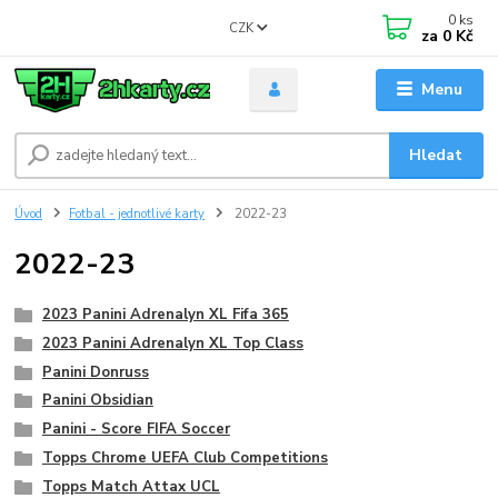
0
ks
CZK
za
0 Kč
Menu
Hledat
Úvod
Fotbal - jednotlivé karty
2022-23
2022-23
2023 Panini Adrenalyn XL Fifa 365
2023 Panini Adrenalyn XL Top Class
Panini Donruss
Panini Obsidian
Panini - Score FIFA Soccer
Topps Chrome UEFA Club Competitions
Topps Match Attax UCL