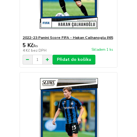
2022-23 Panini Score FIFA - Hakan Calhanoglu #65
5 Kč
/
ks
Skladem 1 ks
4 Kč
bez DPH
Přidat do košíku