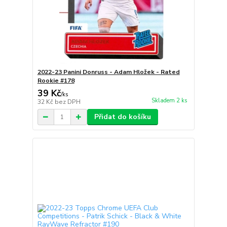
2022-23 Panini Donruss - Adam Hložek - Rated
Rookie #178
39 Kč
/
ks
Skladem 2 ks
32 Kč
bez DPH
Přidat do košíku