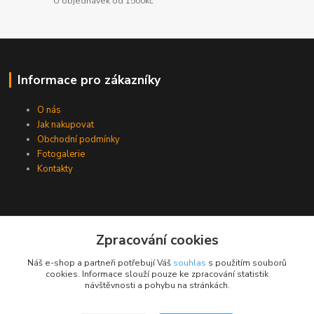
U objednávek od 1500kč
Informace pro zákazníky
O nás
Jak nakupovat
Obchodní podmínky
Fotogalerie
Kontakty
Zpracování cookies
Náš e-shop a partneři potřebují Váš
souhlas
s použitím souborů
cookies. Informace slouží pouze ke zpracování statistik
návštěvnosti a pohybu na stránkách.