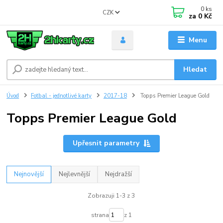
0
ks
CZK
za
0 Kč
Menu
Hledat
Úvod
Fotbal - jednotlivé karty
2017-18
Topps Premier League Gold
Topps Premier League Gold
Upřesnit parametry
Nejnovější
Nejlevnější
Nejdražší
Zobrazuji 1-3 z 3
strana
z 1