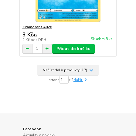
Cramorant #028
3 Kč
/
ks
Skladem 8 ks
2 Kč
bez DPH
Přidat do košíku
Načíst další produkty (17)
strana
z 2
další
Facebook
Aktuality a novinky