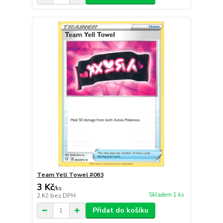
Team Yell Towel #063
3 Kč
/
ks
Skladem 1 ks
2 Kč
bez DPH
Přidat do košíku