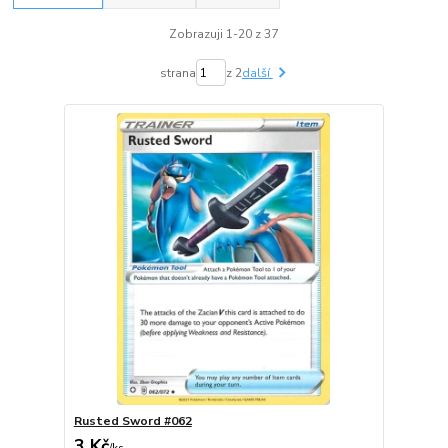
Zobrazuji 1-20 z 37
strana
z 2
další
Rusted Sword #062
3 Kč