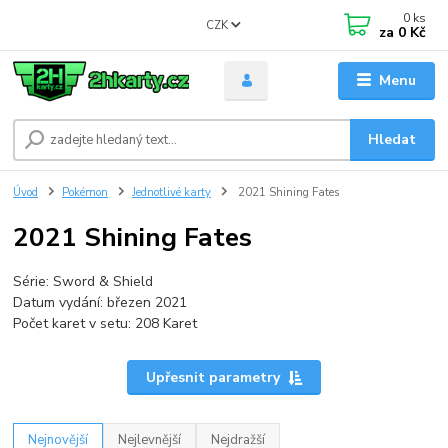
0
ks
CZK
za
0 Kč
Menu
Hledat
Úvod
Pokémon
Jednotlivé karty
2021 Shining Fates
2021 Shining Fates
Série: Sword & Shield
Datum vydání: březen 2021
Počet karet v setu: 208 Karet
Upřesnit parametry
Nejnovější
Nejlevnější
Nejdražší