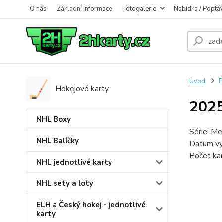
O nás
Základní informace
Fotogalerie
Nabídka / Poptá
Úvod
Hokejové karty
2025
NHL Boxy
Série: Me
NHL Balíčky
Datum vy
Počet kar
NHL jednotlivé karty
NHL sety a loty
ELH a Český hokej - jednotlivé
karty