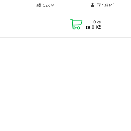
Přihlášení
CZK
0
ks
za
0 Kč