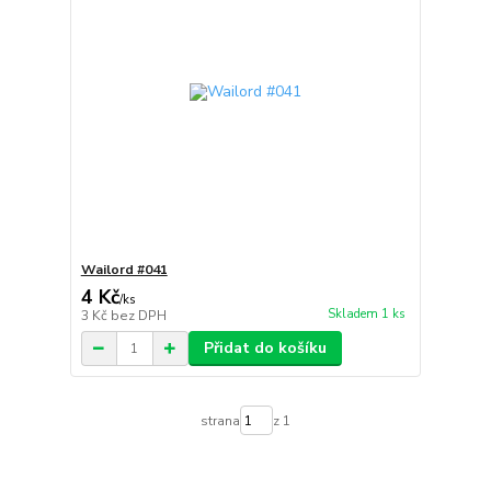
Wailord #041
4 Kč
/
ks
Skladem 1 ks
3 Kč
bez DPH
Přidat do košíku
strana
z 1