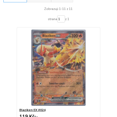
Zobrazuji 1-11 z 11
strana
z 1
Blaziken EX #024
119 Kč