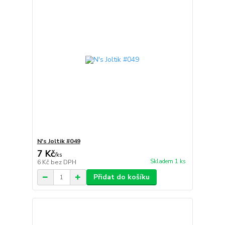
N's Joltik #049
7 Kč
/
ks
Skladem 1 ks
6 Kč
bez DPH
Přidat do košíku