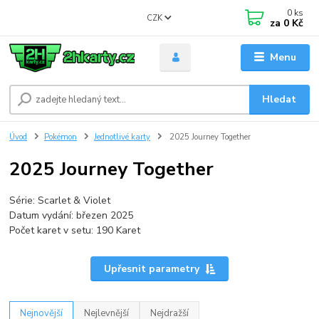
0
ks
CZK
za
0 Kč
Menu
Hledat
Úvod
Pokémon
Jednotlivé karty
2025 Journey Together
2025 Journey Together
Série: Scarlet & Violet
Datum vydání: březen 2025
Počet karet v setu: 190 Karet
Upřesnit parametry
Nejnovější
Nejlevnější
Nejdražší