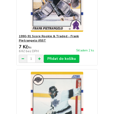
1990-91 Score Rookie & Traded - Frank
Pietrangelo #55T
7 Kč
/
ks
Skladem 2 ks
6 Kč
bez DPH
Přidat do košíku