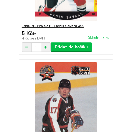
1990-91 Pro Set - Denis Savard #59
5 Kč
/
ks
Skladem 7 ks
4 Kč
bez DPH
Přidat do košíku