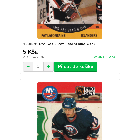
1990-91 Pro Set - Pat Lafontaine #372
5 Kč
/
ks
Skladem 5 ks
4 Kč
bez DPH
Přidat do košíku