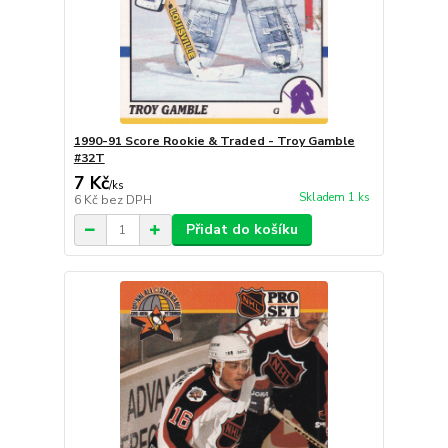
1990-91 Score Rookie & Traded - Troy Gamble
#32T
7 Kč
/
ks
Skladem 1 ks
6 Kč
bez DPH
Přidat do košíku