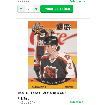
Skladem 3 ks
6 Kč
bez DPH
Přidat do košíku
1990-91 Pro Set - Al MacInnis #337
5 Kč
/
ks
Skladem 5 ks
4 Kč
bez DPH