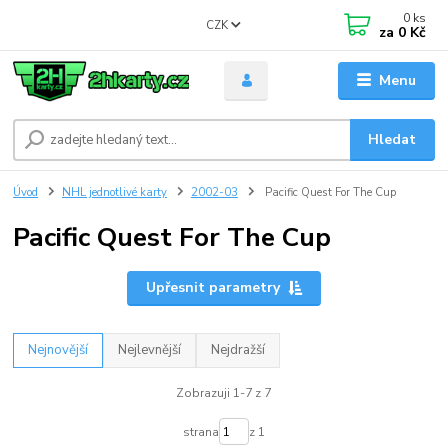
0
ks
CZK
za
0 Kč
Menu
Hledat
Úvod
NHL jednotlivé karty
2002-03
Pacific Quest For The Cup
Pacific Quest For The Cup
Upřesnit parametry
Nejnovější
Nejlevnější
Nejdražší
Zobrazuji 1-7 z 7
strana
z 1