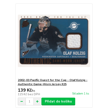
2002-03 Pacific Quest for the Cup - Olaf Kolzig -
Authentic Game-Worn Jersey #25
139 Kč
/
ks
Skladem 1 ks
115 Kč
bez DPH
Přidat do košíku