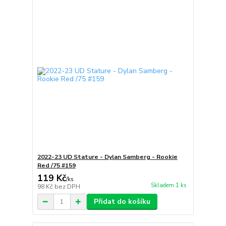
2022-23 UD Stature - Dylan Samberg - Rookie
Red /75 #159
119 Kč
/
ks
Skladem 1 ks
98 Kč
bez DPH
Přidat do košíku