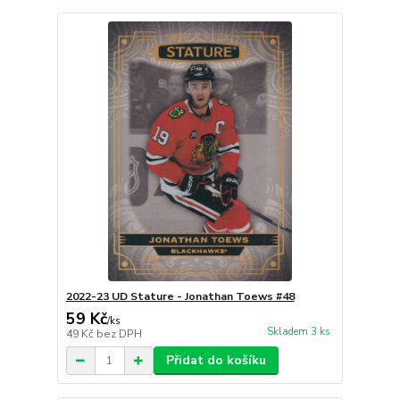
2022-23 UD Stature - Jonathan Toews #48
59 Kč
/
ks
Skladem 3 ks
49 Kč
bez DPH
Přidat do košíku