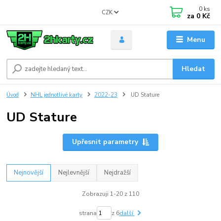
0
ks
CZK
za
0 Kč
Menu
Hledat
Úvod
NHL jednotlivé karty
2022-23
UD Stature
UD Stature
Upřesnit parametry
Nejnovější
Nejlevnější
Nejdražší
Zobrazuji 1-20 z 110
strana
z 6
další