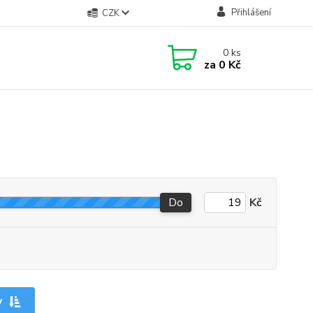
Přihlášení
CZK
0
ks
za
0 Kč
Do
Kč
y