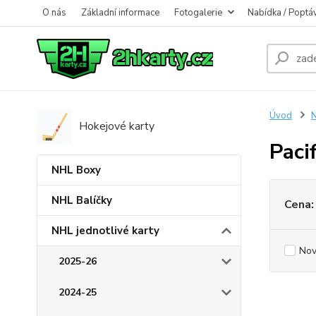
O nás
Základní informace
Fotogalerie
Nabídka / Poptá
Úvod
N
Hokejové karty
Paci
NHL Boxy
NHL Balíčky
Cena:
NHL jednotlivé karty
Nov
2025-26
2024-25