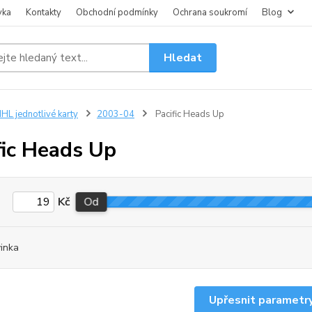
vka
Kontakty
Obchodní podmínky
Ochrana soukromí
Blog
Hledat
HL jednotlivé karty
2003-04
Pacific Heads Up
fic Heads Up
Kč
Od
inka
Upřesnit parametr