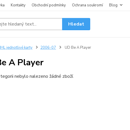
vka
Kontakty
Obchodní podmínky
Ochrana soukromí
Blog
Hledat
HL jednotlivé karty
2006-07
UD Be A Player
e A Player
tegorii nebylo nalezeno žádné zboží.