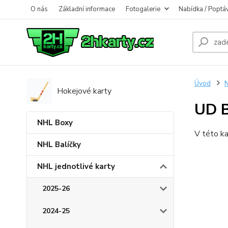
O nás
Základní informace
Fotogalerie
Nabídka / Poptá
Úvod
N
Hokejové karty
UD B
NHL Boxy
V této ka
NHL Balíčky
NHL jednotlivé karty
2025-26
2024-25