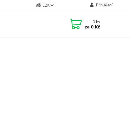
Přihlášení
CZK
0
ks
za
0 Kč