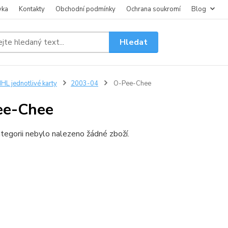
vka
Kontakty
Obchodní podmínky
Ochrana soukromí
Blog
Hledat
HL jednotlivé karty
2003-04
O-Pee-Chee
ee-Chee
tegorii nebylo nalezeno žádné zboží.