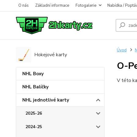
O nás
Základní informace
Fotogalerie
Nabídka / Poptá
Úvod
N
Hokejové karty
O-P
NHL Boxy
V této ka
NHL Balíčky
NHL jednotlivé karty
2025-26
2024-25