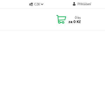
Přihlášení
CZK
0
ks
za
0 Kč