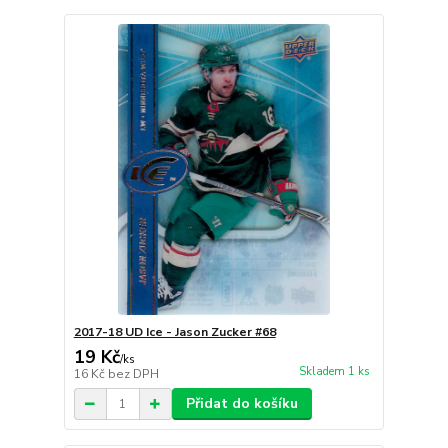
2017-18 UD Ice - Jason Zucker #68
19 Kč
/
ks
Skladem 1 ks
16 Kč
bez DPH
Přidat do košíku