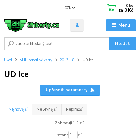
0
ks
CZK
za
0 Kč
Menu
Hledat
Úvod
NHL jednotlivé karty
2017-18
UD Ice
UD Ice
Upřesnit parametry
Nejnovější
Nejlevnější
Nejdražší
Zobrazuji 1-2 z 2
strana
z 1