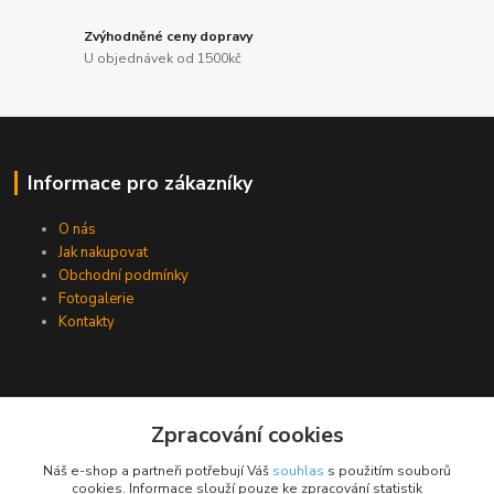
Zvýhodněné ceny dopravy
U objednávek od 1500kč
Informace pro zákazníky
O nás
Jak nakupovat
Obchodní podmínky
Fotogalerie
Kontakty
Zpracování cookies
Náš e-shop a partneři potřebují Váš
souhlas
s použitím souborů
cookies. Informace slouží pouze ke zpracování statistik