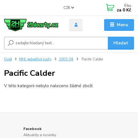
0
ks
CZK
za
0 Kč
Menu
Hledat
Úvod
NHL jednotlivé karty
2003-04
Pacific Calder
Pacific Calder
V této kategorii nebylo nalezeno žádné zboží.
Facebook
Aktuality a novinky