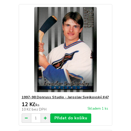
1997-98 Donruss Studio - Jaroslav Svejkovský #47
12 Kč
/
ks
Skladem 1 ks
10 Kč
bez DPH
Přidat do košíku