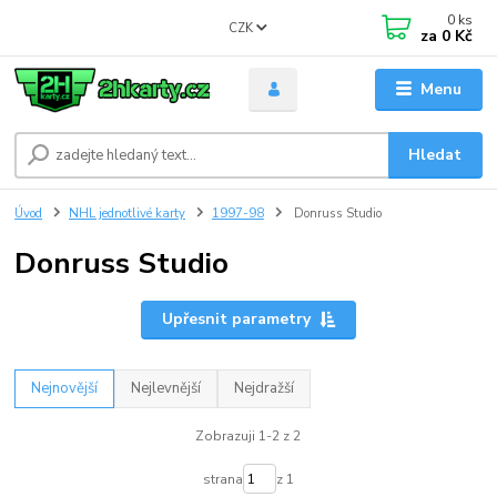
0
ks
CZK
za
0 Kč
Menu
Hledat
Úvod
NHL jednotlivé karty
1997-98
Donruss Studio
Donruss Studio
Upřesnit parametry
Nejnovější
Nejlevnější
Nejdražší
Zobrazuji 1-2 z 2
strana
z 1