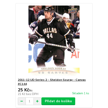
2011-12 UD Series 2 - Sheldon Souray - Canvas
#C144
25 Kč
/
ks
Skladem 1 ks
21 Kč
bez DPH
Přidat do košíku