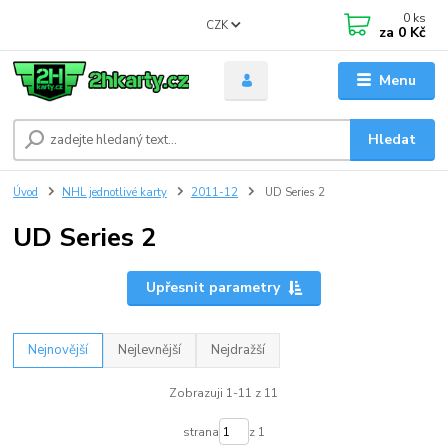
0
ks
CZK
za
0 Kč
Menu
Hledat
Úvod
NHL jednotlivé karty
2011-12
UD Series 2
UD Series 2
Upřesnit parametry
Nejnovější
Nejlevnější
Nejdražší
Zobrazuji 1-11 z 11
strana
z 1