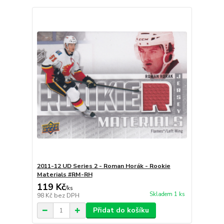
2011-12 UD Series 2 - Roman Horák - Rookie
Materials #RM-RH
119 Kč
/
ks
Skladem 1 ks
98 Kč
bez DPH
Přidat do košíku