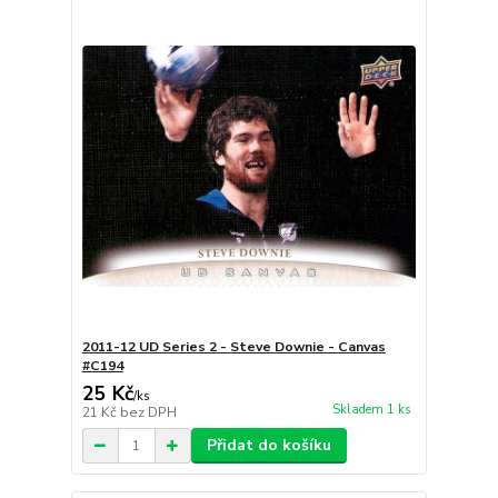
2011-12 UD Series 2 - Steve Downie - Canvas
#C194
25 Kč
/
ks
Skladem 1 ks
21 Kč
bez DPH
Přidat do košíku