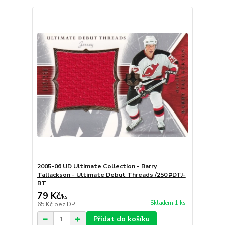
2005-06 UD Ultimate Collection - Barry
Tallackson - Ultimate Debut Threads /250 #DTJ-
BT
79 Kč
/
ks
Skladem 1 ks
65 Kč
bez DPH
Přidat do košíku