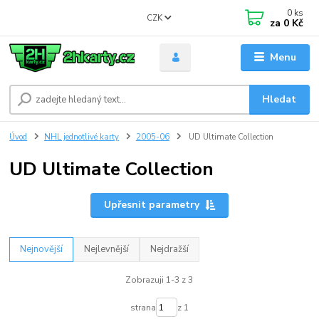
0
ks
CZK
za
0 Kč
Menu
Hledat
Úvod
NHL jednotlivé karty
2005-06
UD Ultimate Collection
UD Ultimate Collection
Upřesnit parametry
Nejnovější
Nejlevnější
Nejdražší
Zobrazuji 1-3 z 3
strana
z 1