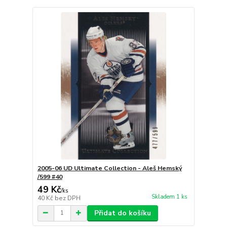
2005-06 UD Ultimate Collection - Aleš Hemský
/599 #40
49 Kč
/
ks
Skladem 1 ks
40 Kč
bez DPH
Přidat do košíku