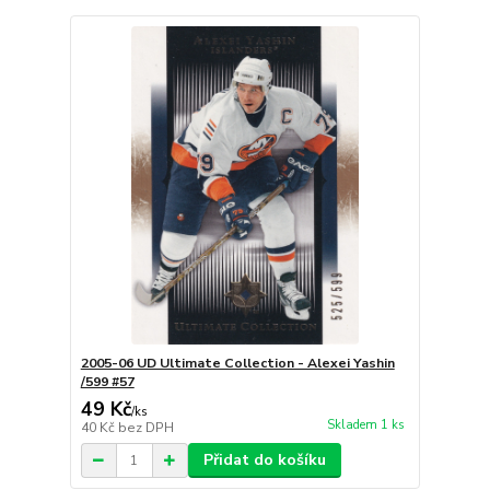
2005-06 UD Ultimate Collection - Alexei Yashin
/599 #57
49 Kč
/
ks
Skladem 1 ks
40 Kč
bez DPH
Přidat do košíku