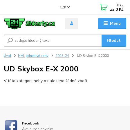
0
ks
CZK
za
0 Kč
Menu
Hledat
Úvod
NHL jednotlivé karty
2023-24
UD Skybox E-X 2000
UD Skybox E-X 2000
V této kategorii nebylo nalezeno žádné zboží.
Facebook
Aktuality a novinky