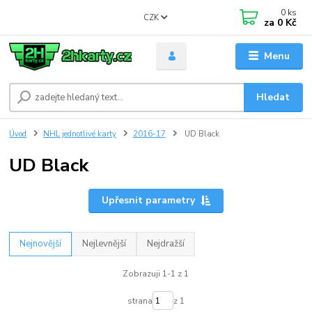
0
ks
CZK
za
0 Kč
Menu
Hledat
Úvod
NHL jednotlivé karty
2016-17
UD Black
UD Black
Upřesnit parametry
Nejnovější
Nejlevnější
Nejdražší
Zobrazuji 1-1 z 1
strana
z 1