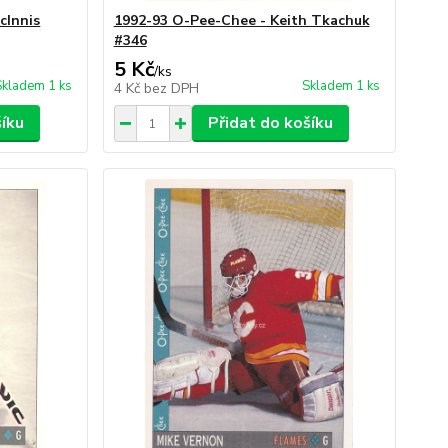
cInnis
1992-93 O-Pee-Chee - Keith Tkachuk
#346
5 Kč
/
ks
Skladem 1 ks
Skladem 1 ks
4 Kč
bez DPH
šíku
Přidat do košíku