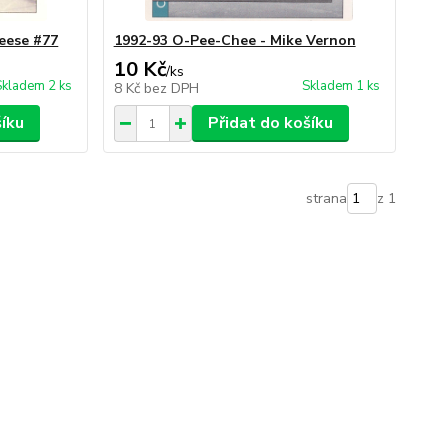
Reese #77
1992-93 O-Pee-Chee - Mike Vernon
10 Kč
/
ks
Skladem 2 ks
Skladem 1 ks
8 Kč
bez DPH
šíku
Přidat do košíku
strana
z 1