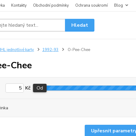
vka
Kontakty
Obchodní podmínky
Ochrana soukromí
Blog
Hledat
HL jednotlivé karty
1992-93
O-Pee-Chee
ee-Chee
Kč
Od
inka
Upřesnit parametr