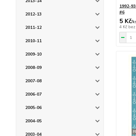
2013-14
1992-93
#6
2012-13
5 Kč
/
k
4 Kč
bez
2011-12
2010-11
2009-10
2008-09
2007-08
2006-07
2005-06
2004-05
2003-04