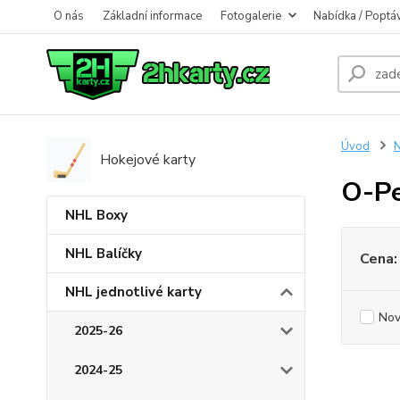
O nás
Základní informace
Fotogalerie
Nabídka / Poptá
Úvod
N
Hokejové karty
O-P
NHL Boxy
NHL Balíčky
Cena:
NHL jednotlivé karty
Nov
2025-26
2024-25