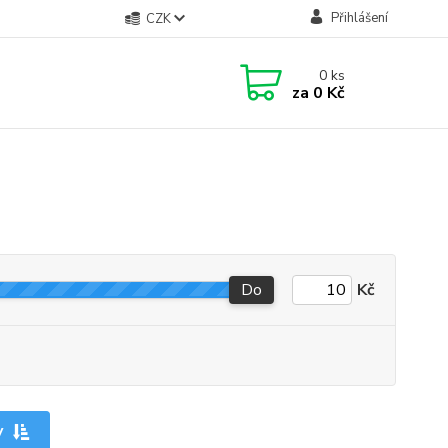
Přihlášení
CZK
0
ks
za
0 Kč
Do
Kč
y