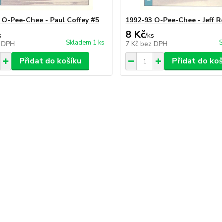
 O-Pee-Chee - Paul Coffey #5
1992-93 O-Pee-Chee - Jeff 
8 Kč
s
/
ks
Skladem 1 ks
 DPH
7 Kč
bez DPH
Přidat do košíku
Přidat do ko