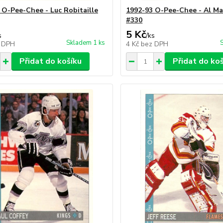
 O-Pee-Chee - Luc Robitaille
1992-93 O-Pee-Chee - Al Ma
#330
5 Kč
s
/
ks
Skladem 1 ks
 DPH
4 Kč
bez DPH
Přidat do košíku
Přidat do ko