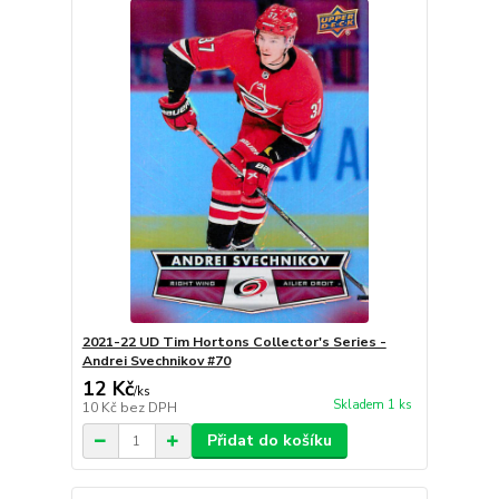
2021-22 UD Tim Hortons Collector's Series -
Andrei Svechnikov #70
12 Kč
/
ks
Skladem 1 ks
10 Kč
bez DPH
Přidat do košíku