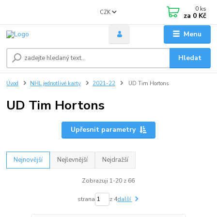
0
ks
CZK
za
0 Kč
Menu
Hledat
Úvod
NHL jednotlivé karty
2021-22
UD Tim Hortons
UD Tim Hortons
Upřesnit parametry
Nejnovější
Nejlevnější
Nejdražší
Zobrazuji 1-20 z 66
strana
z 4
další