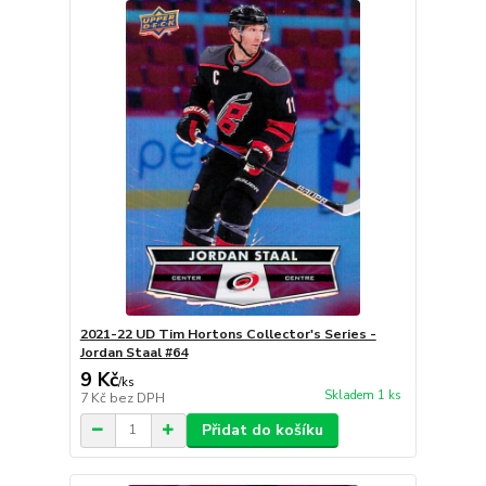
2021-22 UD Tim Hortons Collector's Series -
Jordan Staal #64
9 Kč
/
ks
Skladem 1 ks
7 Kč
bez DPH
Přidat do košíku