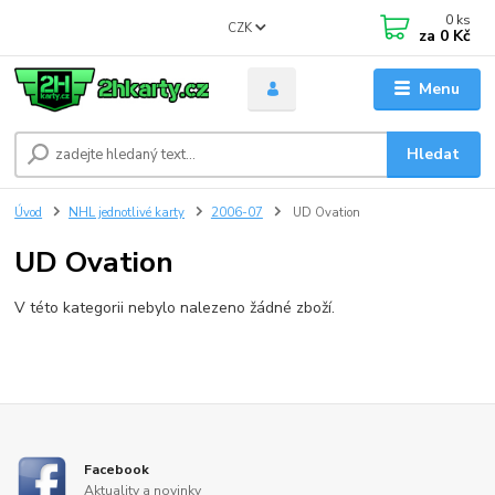
0
ks
CZK
za
0 Kč
Menu
Hledat
Úvod
NHL jednotlivé karty
2006-07
UD Ovation
UD Ovation
V této kategorii nebylo nalezeno žádné zboží.
Facebook
Aktuality a novinky