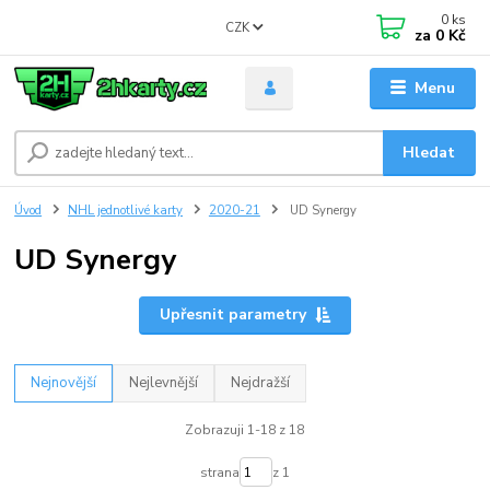
0
ks
CZK
za
0 Kč
Menu
Hledat
Úvod
NHL jednotlivé karty
2020-21
UD Synergy
UD Synergy
Upřesnit parametry
Nejnovější
Nejlevnější
Nejdražší
Zobrazuji 1-18 z 18
strana
z 1