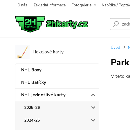
O nás
Základní informace
Fotogalerie
Nabídka / Poptá
Úvod
N
Hokejové karty
Park
NHL Boxy
V této ka
NHL Balíčky
NHL jednotlivé karty
2025-26
2024-25