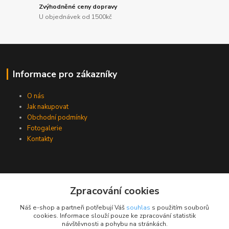
Zvýhodněné ceny dopravy
U objednávek od 1500kč
Informace pro zákazníky
O nás
Jak nakupovat
Obchodní podmínky
Fotogalerie
Kontakty
Zpracování cookies
Náš e-shop a partneři potřebují Váš
souhlas
s použitím souborů
cookies. Informace slouží pouze ke zpracování statistik
návštěvnosti a pohybu na stránkách.