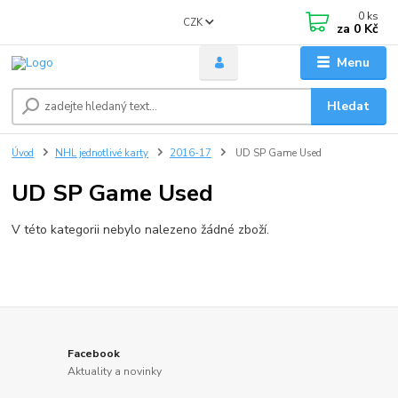
0
ks
CZK
za
0 Kč
Menu
Hledat
Úvod
NHL jednotlivé karty
2016-17
UD SP Game Used
UD SP Game Used
V této kategorii nebylo nalezeno žádné zboží.
Facebook
Aktuality a novinky