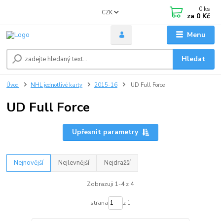
0
ks
CZK
za
0 Kč
Menu
Hledat
Úvod
NHL jednotlivé karty
2015-16
UD Full Force
UD Full Force
Upřesnit parametry
Nejnovější
Nejlevnější
Nejdražší
Zobrazuji 1-4 z 4
strana
z 1