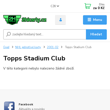
0
ks
CZK
za
0 Kč
Menu
Hledat
Úvod
NHL jednotlivé karty
2001-02
Topps Stadium Club
Topps Stadium Club
V této kategorii nebylo nalezeno žádné zboží.
Facebook
Aktuality a novinky