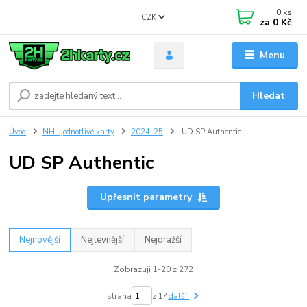
0
ks
CZK
za
0 Kč
Menu
Hledat
Úvod
NHL jednotlivé karty
2024-25
UD SP Authentic
UD SP Authentic
Upřesnit parametry
Nejnovější
Nejlevnější
Nejdražší
Zobrazuji 1-20 z 272
strana
z 14
další